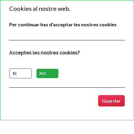
Cookies al nostre web.
Per continuar has d'acceptar les nostres cookies
Acceptes les nostres cookies?
SI
NO
Copyrights © 2020 Tots els drets reservats per ASCISAM.
Guardar
Condicions d'ús
/
Política de Cookies