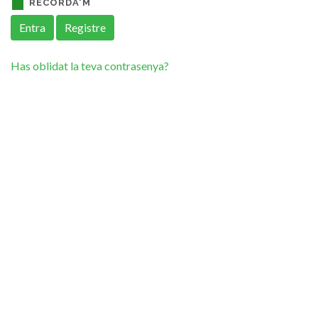
RECORDA'M
Entra
Registre
Has oblidat la teva contrasenya?