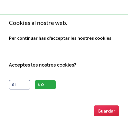
Cookies al nostre web.
Per continuar has d'acceptar les nostres cookies
Acceptes les nostres cookies?
SI
NO
Copyrights © 2020 Tots els drets reservats per ASCISAM.
Guardar
Condicions d'ús
/
Política de Cookies