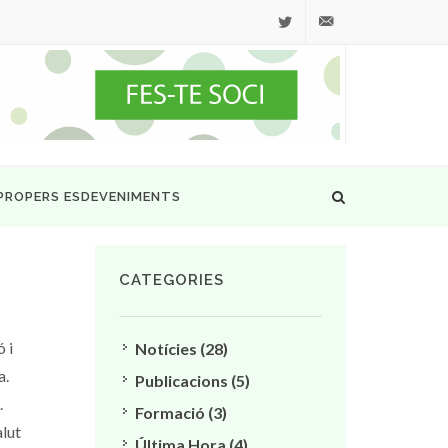
Twitter
secretaria@ascisam.c
PROPERS ESDEVENIMENTS
CATEGORIES
 i
Notícies (28)
a.
Publicacions (5)
.
Formació (3)
alut
Última Hora (4)