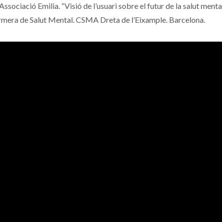
ociació Emilia. “Visió de l’usuari sobre el futur de la salut menta
rmera de Salut Mental. CSMA Dreta de l’Eixample. Barcelona.