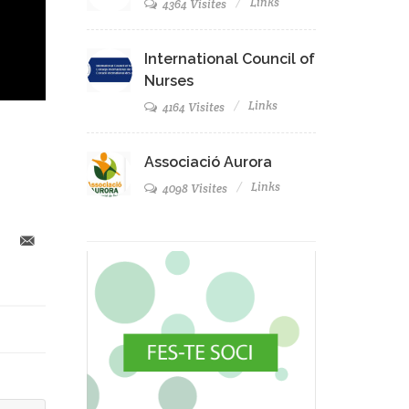
Links
4364 Visites
International Council of
Nurses
Links
4164 Visites
Associació Aurora
Links
4098 Visites