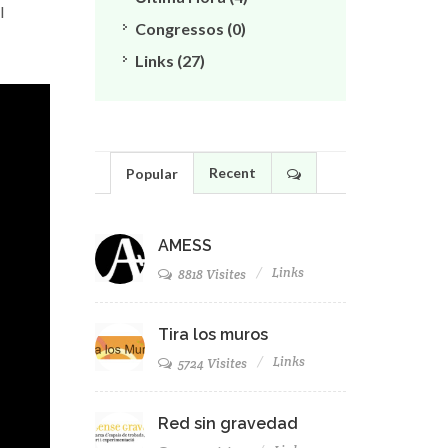
l
Congressos (0)
Links (27)
Recent
Popular
AMESS
Links
8818 Visites
Tira los muros
Links
5724 Visites
Red sin gravedad