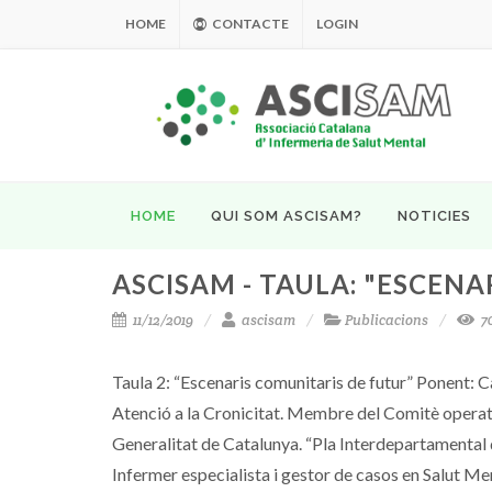
HOME
CONTACTE
LOGIN
HOME
QUI SOM ASCISAM?
NOTICIES
ASCISAM - TAULA: "ESCEN
11/12/2019
ascisam
Publicacions
70
Taula 2: “Escenaris comunitaris de futur” Ponent: 
Atenció a la Cronicitat. Membre del Comitè operatiu 
Generalitat de Catalunya. “Pla Interdepartamental d’
Infermer especialista i gestor de casos en Salut Me