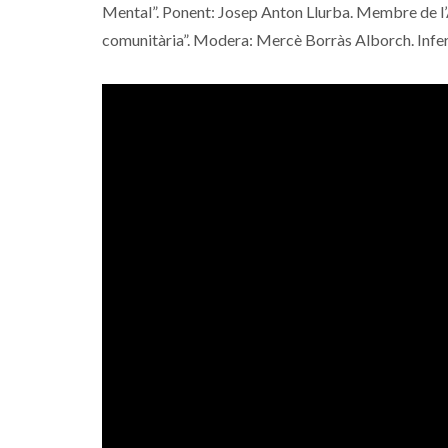
Mental”. Ponent: Josep Anton Llurba. Membre de l’Ass
comunitària”. Modera: Mercè Borràs Alborch. Infe