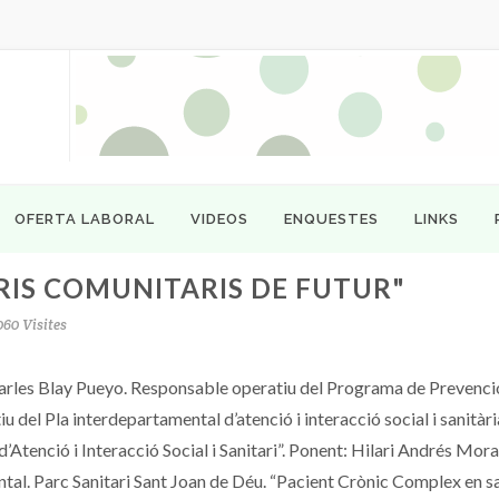
OFERTA LABORAL
VIDEOS
ENQUESTES
LINKS
ARIS COMUNITARIS DE FUTUR"
60 Visites
Carles Blay Pueyo. Responsable operatiu del Programa de Prevenció
del Pla interdepartamental d’atenció i interacció social i sanitàri
Atenció i Interacció Social i Sanitari”. Ponent: Hilari Andrés Mora
ntal. Parc Sanitari Sant Joan de Déu. “Pacient Crònic Complex en s