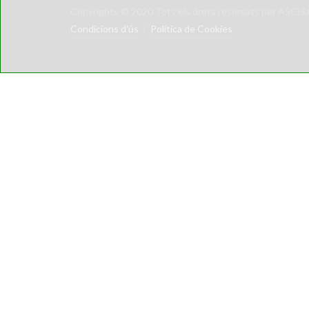
Copyrights © 2020 Tots els drets reservats per ASCI
Condicions d'ús
/
Política de Cookies