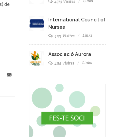
Links
4373 Visites
s) de
International Council of
Nurses
Links
4174 Visites
Associació Aurora
Links
4114 Visites