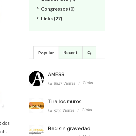
Congressos (0)
Links (27)
Recent
Popular
AMESS
Links
8827 Visites
Tira los muros
Links
5733 Visites
t dos
Red sin gravedad
ents