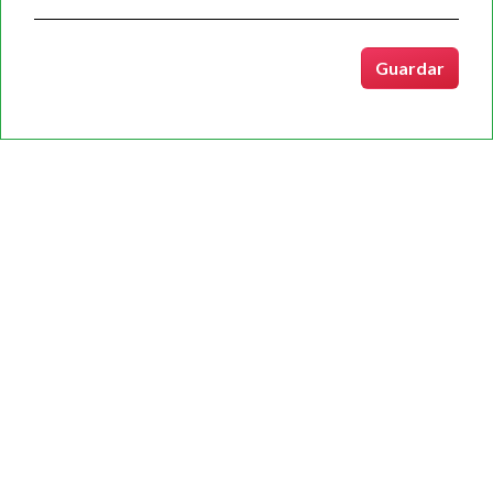
Copyrights © 2020 Tots els drets reservats per ASCISAM.
Guardar
Condicions d'ús
/
Política de Cookies