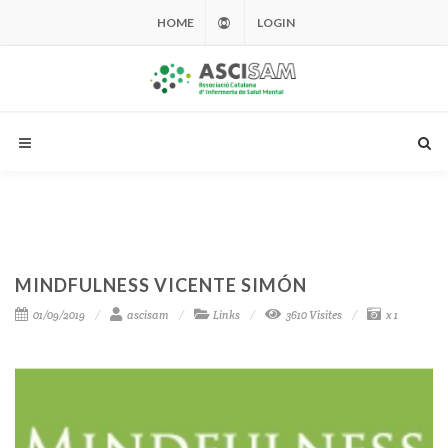
HOME
LOGIN
MINDFULNESS VICENTE SIMÓN
01/09/2019
ascisam
Links
3610 Visites
x 1